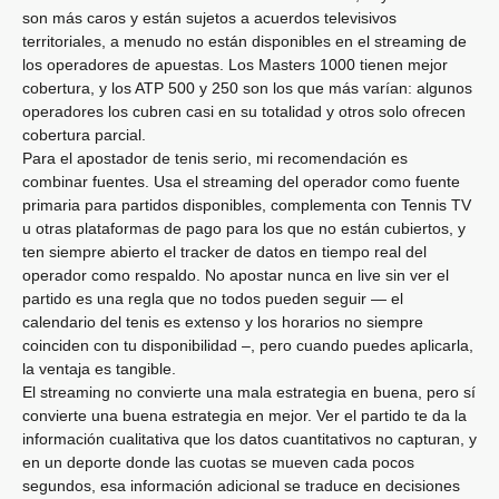
son más caros y están sujetos a acuerdos televisivos
territoriales, a menudo no están disponibles en el streaming de
los operadores de apuestas. Los Masters 1000 tienen mejor
cobertura, y los ATP 500 y 250 son los que más varían: algunos
operadores los cubren casi en su totalidad y otros solo ofrecen
cobertura parcial.
Para el apostador de tenis serio, mi recomendación es
combinar fuentes. Usa el streaming del operador como fuente
primaria para partidos disponibles, complementa con Tennis TV
u otras plataformas de pago para los que no están cubiertos, y
ten siempre abierto el tracker de datos en tiempo real del
operador como respaldo. No apostar nunca en live sin ver el
partido es una regla que no todos pueden seguir — el
calendario del tenis es extenso y los horarios no siempre
coinciden con tu disponibilidad –, pero cuando puedes aplicarla,
la ventaja es tangible.
El streaming no convierte una mala estrategia en buena, pero sí
convierte una buena estrategia en mejor. Ver el partido te da la
información cualitativa que los datos cuantitativos no capturan, y
en un deporte donde las cuotas se mueven cada pocos
segundos, esa información adicional se traduce en decisiones