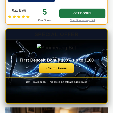
5
Rate it! (0)
GET BONUS
★★★★★
Our Score
Visit Boomerang Bet
SPECIAL OFFER
First Deposit Bonus 100% up to €100
Claim Bonus
18+ · T&Cs apply · This site is an affiliate aggregator.