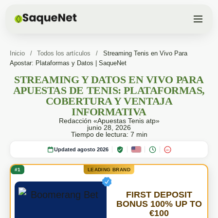
Inicio
/
Todos los artículos
/
Streaming Tenis en Vivo Para
Apostar: Plataformas y Datos | SaqueNet
STREAMING Y DATOS EN VIVO PARA
APUESTAS DE TENIS: PLATAFORMAS,
COBERTURA Y VENTAJA
INFORMATIVA
Redacción «Apuestas Tenis atp»
junio 28, 2026
Tiempo de lectura: 7 min
Updated agosto 2026
18+
#1
LEADING BRAND
FIRST DEPOSIT
BONUS 100% UP TO
€100