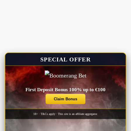
ESTAS EN TENIS:
NDER, SETS |
PARTICIPACIÓN GLOBAL TENIS
MILLONES DE JUGADORES | 
estas en tenis ATP explicados:
Informe ITF 2024: 106 millones de juga
under, sets, aces…
países, crecimiento del 25,6% y su…
SPECIAL OFFER
First Deposit Bonus 100% up to €100
Claim Bonus
18+ · T&Cs apply · This site is an affiliate aggregator.