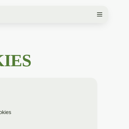
KIES
okies