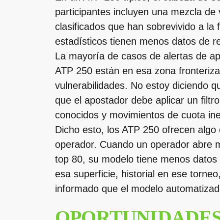
participantes incluyen una mezcla de 
clasificados que han sobrevivido a l
estadísticos tienen menos datos de r
La mayoría de casos de alertas de ap
ATP 250 están en esa zona fronteriza e
vulnerabilidades. No estoy diciendo q
que el apostador debe aplicar un filt
conocidos y movimientos de cuota ine
Dicho esto, los ATP 250 ofrecen algo
operador. Cuando un operador abre m
top 80, su modelo tiene menos datos c
esa superficie, historial en ese torne
informado que el modelo automatizad
OPORTUNIDADES