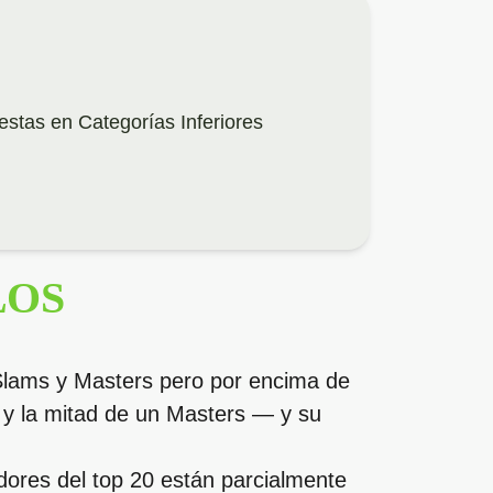
stas en Categorías Inferiores
LOS
 Slams y Masters pero por encima de
 y la mitad de un Masters — y su
dores del top 20 están parcialmente