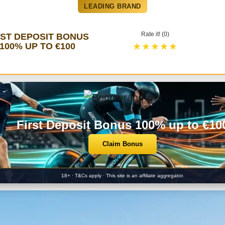
LEADING BRAND
Rate it! (0)
RST DEPOSIT BONUS
100% UP TO €100
★★★★★
First Deposit Bonus 100% up to €10
Claim Bonus
18+ · T&Cs apply · This site is an affiliate aggregator.