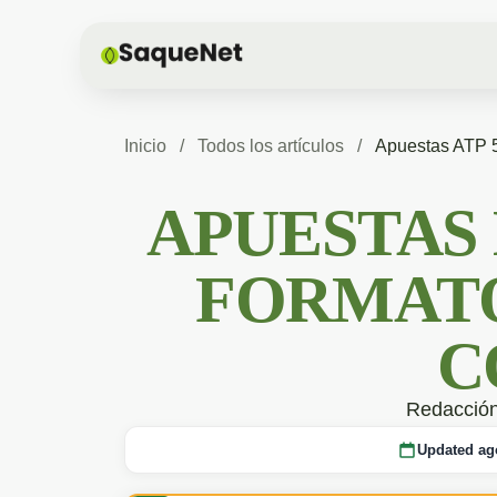
Inicio
/
Todos los artículos
/
Apuestas ATP 5
APUESTAS 
FORMATO
C
Redacción
Updated ag