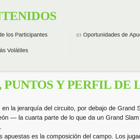
NTENIDOS
e los Participantes
Oportunidades de Apue
s Volátiles
, PUNTOS Y PERFIL DE 
 en la jerarquía del circuito, por debajo de Grand
eón — la cuarta parte de lo que da un Grand Slam
.
as apuestas es la composición del campo. Los juga