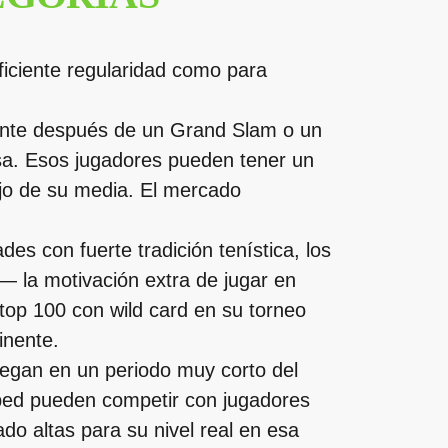
iciente regularidad como para
mente después de un Grand Slam o un
sa. Esos jugadores pueden tener un
ajo de su media. El mercado
s con fuerte tradición tenística, los
 — la motivación extra de jugar en
 top 100 con wild card en su torneo
inente.
juegan en un periodo muy corto del
sped pueden competir con jugadores
do altas para su nivel real en esa