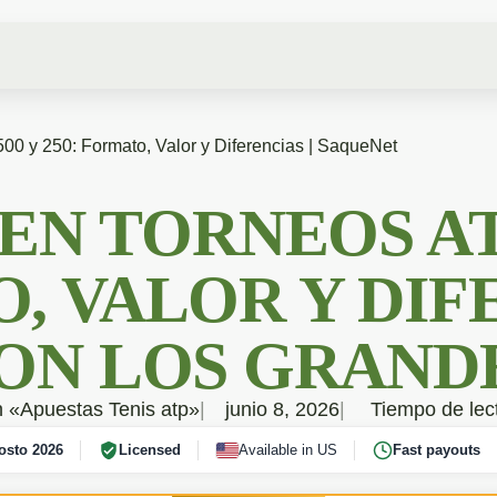
00 y 250: Formato, Valor y Diferencias | SaqueNet
EN TORNEOS ATP 
, VALOR Y DIF
ON LOS GRAND
 «Apuestas Tenis atp»
junio 8, 2026
Tiempo de lect
osto 2026
Licensed
Available in US
Fast payouts