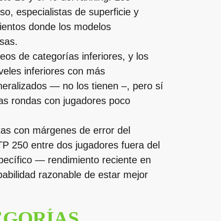
o, especialistas de superficie y
mientos donde los modelos
sas.
os de categorías inferiores, y los
iveles inferiores con más
eralizados — no los tienen –, pero sí
eras rondas con jugadores poco
tas con márgenes de error del
P 250 entre dos jugadores fuera del
specífico — rendimiento reciente en
obabilidad razonable de estar mejor
EGORÍAS