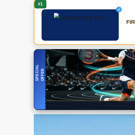
#1
FI
S
P
E
C
I
A
L
O
F
F
E
R