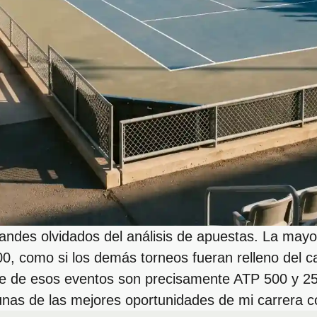
andes olvidados del análisis de apuestas. La may
, como si los demás torneos fueran relleno del ca
e de esos eventos son precisamente ATP 500 y 250.
unas de las mejores oportunidades de mi carrera 