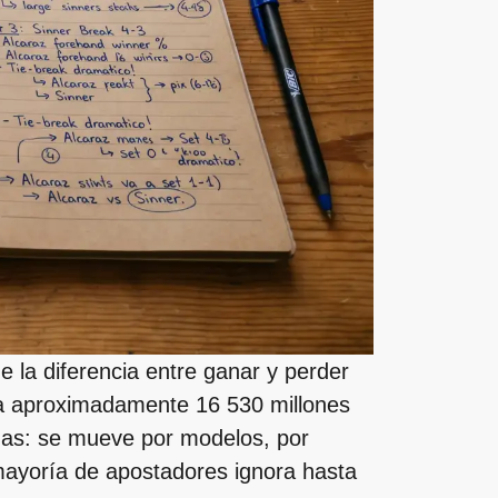
e la diferencia entre ganar y perder
nera aproximadamente 16 530 millones
das: se mueve por modelos, por
a mayoría de apostadores ignora hasta