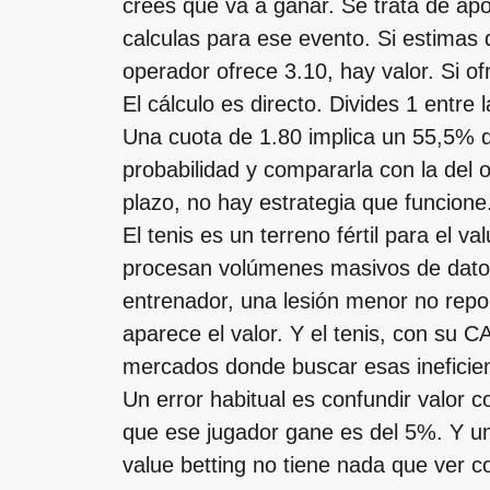
crees que va a ganar. Se trata de apo
calculas para ese evento. Si estimas 
operador ofrece 3.10, hay valor. Si o
El cálculo es directo. Divides 1 entre 
Una cuota de 1.80 implica un 55,5% d
probabilidad y compararla con la del o
plazo, no hay estrategia que funcione
El tenis es un terreno fértil para el 
procesan volúmenes masivos de datos
entrenador, una lesión menor no repor
aparece el valor. Y el tenis, con su
mercados donde buscar esas ineficien
Un error habitual es confundir valor c
que ese jugador gane es del 5%. Y una
value betting no tiene nada que ver 