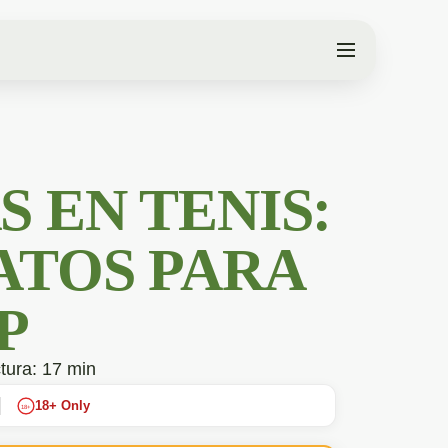
 EN TENIS:
ATOS PARA
P
tura: 17 min
18+ Only
18+