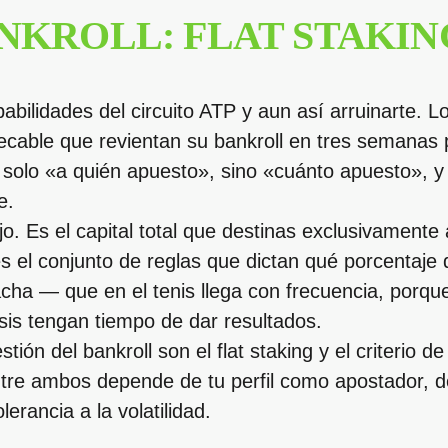
NKROLL: FLAT STAKING
bilidades del circuito ATP y aun así arruinarte. L
pecable que revientan su bankroll en tres semanas
es solo «a quién apuesto», sino «cuánto apuesto», 
e.
ajo. Es el capital total que destinas exclusivament
es el conjunto de reglas que dictan qué porcentaje
cha — que en el tenis llega con frecuencia, porqu
isis tengan tiempo de dar resultados.
ón del bankroll son el flat staking y el criterio de
entre ambos depende de tu perfil como apostador, d
lerancia a la volatilidad.