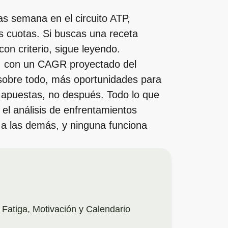
as semana en el circuito ATP,
s cuotas. Si buscas una receta
on criterio, sigue leyendo.
ne, con un CAGR proyectado del
sobre todo, más oportunidades para
e apuestas, no después. Todo lo que
 el análisis de enfrentamientos
 a las demás, y ninguna funciona
 Fatiga, Motivación y Calendario